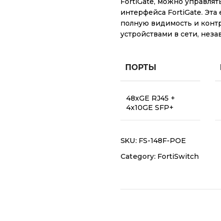
FortiGate, можно управля
интерфейса FortiGate. Эт
полную видимость и контр
устройствами в сети, неза
ПОРТЫ
48xGE RJ45 +
4x10GE SFP+
SKU:
FS-148F-POE
Category:
FortiSwitch