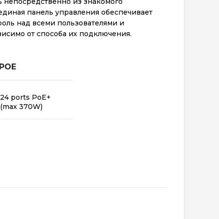
ть непосредственно из знакомого
а единая панель управления обеспечивает
оль над всеми пользователями и
висимо от способа их подключения.
POE
24 ports PoE+
(max 370W)