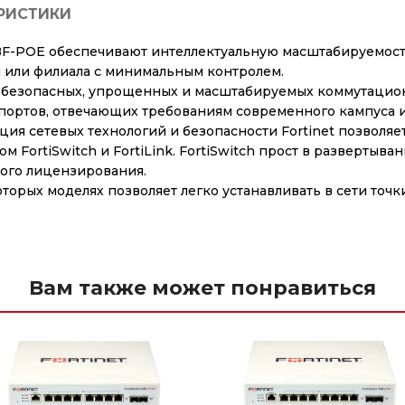
РИСТИКИ
48F-POE обеспечивают интеллектуальную масштабируемос
ы или филиала с минимальным контролем.
 безопасных, упрощенных и масштабируемых коммутационн
 портов, отвечающих требованиям современного кампуса 
ия сетевых технологий и безопасности Fortinet позволяе
 FortiSwitch и FortiLink. FortiSwitch прост в развертыв
ного лицензирования.
оторых моделях позволяет легко устанавливать в сети точ
Вам также может понравиться