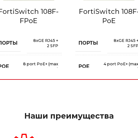
FortiSwitch 108F-
FortiSwitch 108F
FPoE
PoE
8xGE RJ45 +
8xGE RJ45 
ПОРТЫ
ПОРТЫ
2 SFP
2 SF
8 port PoE+ (max
4 port PoE+ (ma
POE
POE
130W)
65W
Наши преимущества