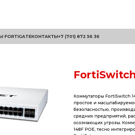
Ы FORTIGATE
КОНТАКТЫ
+7 (701) 872 56 36
FortiSwitc
Коммутаторы FortiSwitch 
простое и масштабируемо
безопасностью, производ
средних предприятий, ра
осознающих угрозы. Комму
148F POE, тесно интегрир