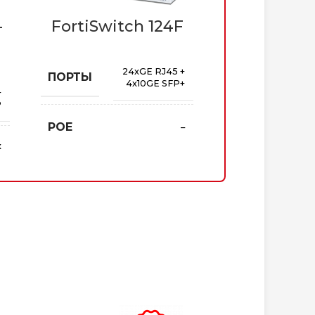
-
FortiSwitc
FortiSwitch 124F
FPo
24xGE RJ45 +
ПОРТЫ
4x10GE SFP+
+
2
ПОРТЫ
P
POE
–
x
24
POE
)