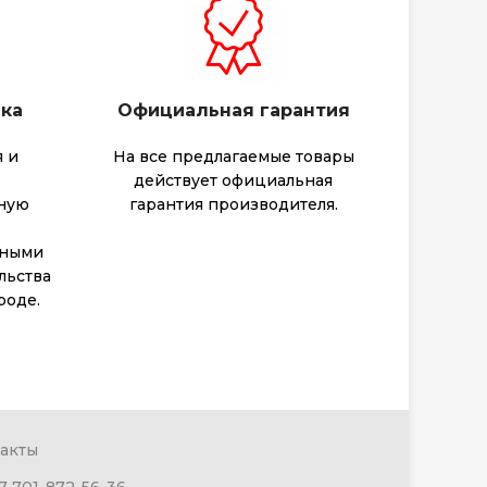
вка
Официальная гарантия
 и
На все предлагаемые товары
действует официальная
тную
гарантия производителя.
тными
льства
роде.
акты
7 701-872-56-36