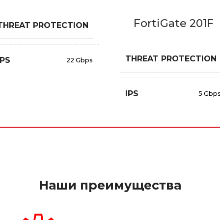
FortiGate 201F
15
THREAT PROTECTION
Gbps
THREAT PROTECTION
IPS
22 Gbps
NGFW
IPS
17 Gbps
5 Gbp
NGFW
3.5 Gbp
Наши преимущества