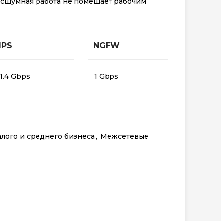
есшумная работа не помешает рабочим
IPS
NGFW
1.4 Gbps
1 Gbps
малого и среднего бизнеса
,
Межсетевые