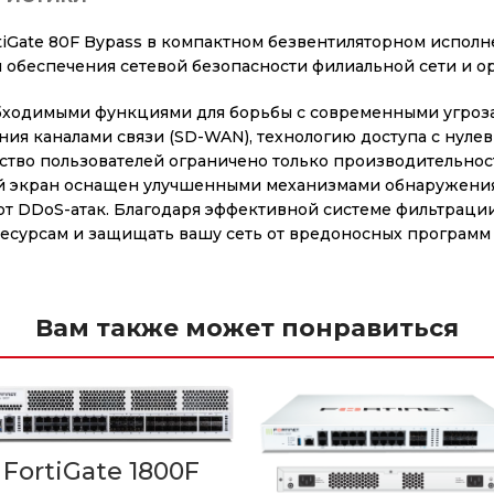
iGate 80F Bypass в компактном безвентиляторном исполн
 обеспечения сетевой безопасности филиальной сети и о
еобходимыми функциями для борьбы с современными угро
ия каналами связи (SD-WAN), технологию доступа с нуле
ство пользователей ограничено только производительност
ой экран оснащен улучшенными механизмами обнаружения
т DDoS-атак. Благодаря эффективной системе фильтрации 
ресурсам и защищать вашу сеть от вредоносных программ 
Вам также может понравиться
FortiGate 1800F