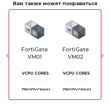
Вам также может понравиться
ate
FortiGate
FortiGate
Fo
L
VM01
VM02
RES
VCPU CORES
VCPU CORES
VC
неограниченный
1
50
12
КНАЯ СПОСОБНОСТЬ
ТЬ
ПРОПУСКНАЯ СПОСОБНОСТЬ
ПРОПУСКНАЯ СПОСО
ПР
N/A
Gbps
Gbps