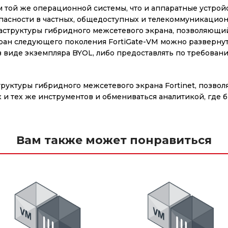
 той же операционной системы, что и аппаратные устройс
асности в частных, общедоступных и телекоммуникационн
аструктуры гибридного межсетевого экрана, позволяющи
кран следующего поколения FortiGate-VM можно развернут
в виде экземпляра BYOL, либо предоставлять по требова
труктуры гибридного межсетевого экрана Fortinet, позво
и тех же инструментов и обмениваться аналитикой, где 
Вам также может понравиться