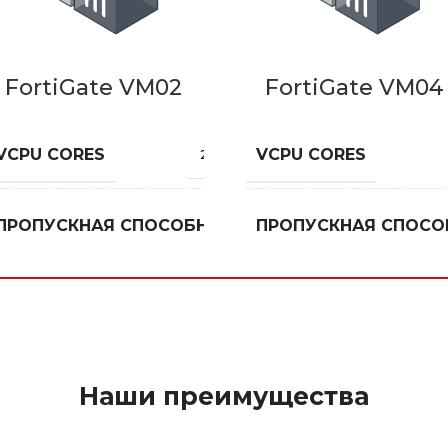
FortiGate VM02
FortiGate VM04
VCPU CORES
VCPU CORES
2
12
15
ПРОПУСКНАЯ СПОСОБНОСТЬ
ПРОПУСКНАЯ СПОСО
Gbps
Gbps
Наши преимущества