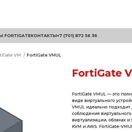
Ы FORTIGATE
КОНТАКТЫ
+7 (701) 872 56 36
tiGate VM
FortiGate VMUL
FortiGate 
FortiGate VMUL — это пол
виде виртуального устройс
VMUL идеально подходит 
соблюдения виртуального
виртуализации, облаках и 
KVM и AWS. FortiGate-VMU