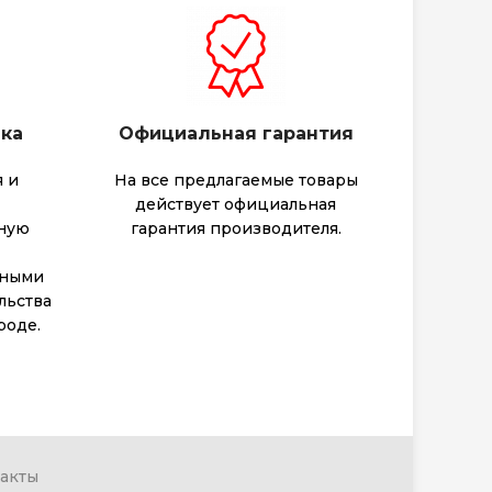
вка
Официальная гарантия
 и
На все предлагаемые товары
действует официальная
тную
гарантия производителя.
тными
льства
роде.
акты