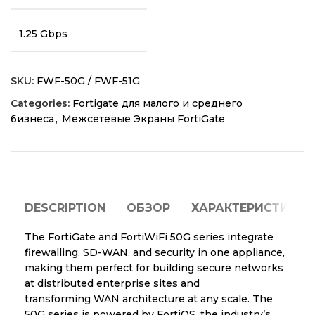
1.25 Gbps
SKU:
FWF-50G / FWF-51G
Categories:
Fortigate для малого и среднего
бизнеса
,
Межсетевые Экраны FortiGate
DESCRIPTION
ОБЗОР
ХАРАКТЕРИСТИКИ
The FortiGate and FortiWiFi 50G series integrate
firewalling, SD-WAN, and security in one appliance,
making them perfect for building secure networks
at distributed enterprise sites and
transforming WAN architecture at any scale. The
50G series is powered by FortiOS, the industry’s